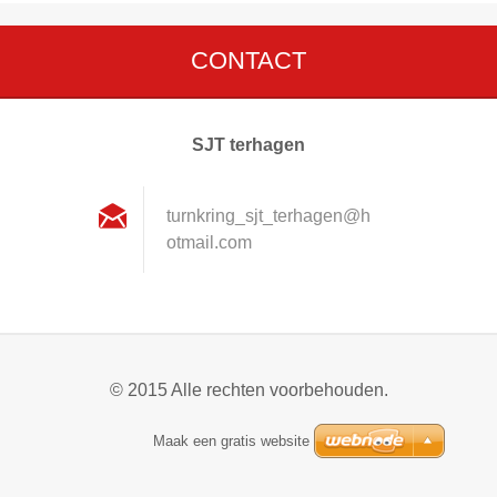
CONTACT
SJT terhagen
turnkrin
g_sjt_te
rhagen@h
otmail.c
om
© 2015 Alle rechten voorbehouden.
Maak een gratis website