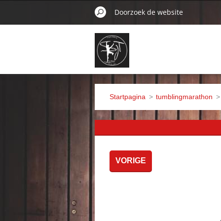
Startpagina
>
tumblingmarathon
>
VORIGE