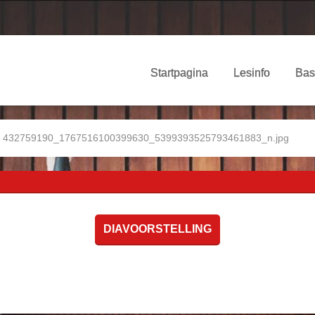
Startpagina
Lesinfo
Bas
432759190_1767516100399630_5399393525793461883_n.jpg
DIAVOORSTELLING